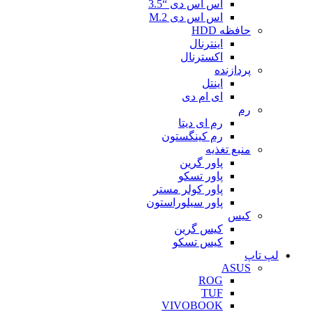
اس اس دی “3.5
اس اس دی M.2
حافظه HDD
اینترنال
اکسترنال
پردازنده
اینتل
ای ام دی
رم
رم ای دیتا
رم کینگستون
منبع تغذیه
پاور گرین
پاور تسکو
پاور کولر مستر
پاور سیلوراستون
کیس
کیس گرین
کیس تسکو
لپ تاپ
ASUS
ROG
TUF
VIVOBOOK