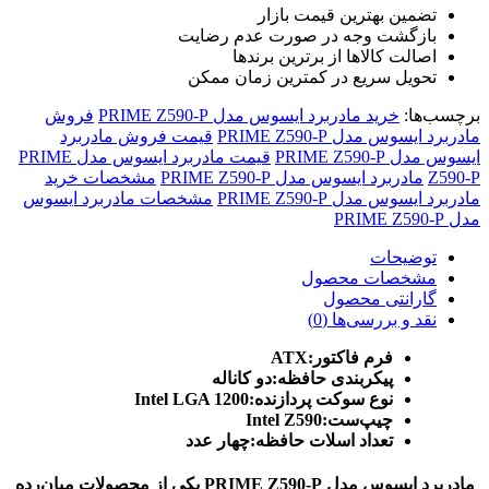
تضمین بهترین قیمت بازار
بازگشت وجه در صورت عدم رضایت
اصالت کالاها از برترین برندها
تحویل سریع در کمترین زمان ممکن
برچسب‌ها:
خرید مادربرد ایسوس مدل PRIME Z590-P
فروش
مادربرد ایسوس مدل PRIME Z590-P
قیمت فروش مادربرد
ایسوس مدل PRIME Z590-P
قیمت مادربرد ایسوس مدل PRIME
Z590-P
مادربرد ایسوس مدل PRIME Z590-P
مشخصات خرید
مادربرد ایسوس مدل PRIME Z590-P
مشخصات مادربرد ایسوس
مدل PRIME Z590-P
توضیحات
مشخصات محصول
گارانتی محصول
نقد و بررسی‌ها (0)
فرم فاکتور:ATX
پیکربندی حافظه:دو کاناله
نوع سوکت پردازنده:Intel LGA 1200
چیپ‌ست:Intel Z590
تعداد اسلات حافظه:چهار عدد
مادربرد ایسوس مدل PRIME Z590-P یکی از محصولات میان‌رده