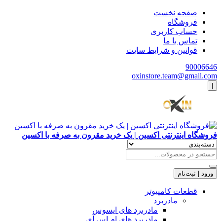
صفحه نخست
فروشگاه
حساب کاربری
تماس با ما
قوانین و شرایط سایت
90006646
oxinstore.team@gmail.com
|
فروشگاه اینترنتی اکسین | یک خرید مقرون به صرفه با اکسین
ورود | ثبت‌نام
قطعات کامپیوتر
مادربرد
مادربرد های ایسوس
مادربرد های ام اس آی