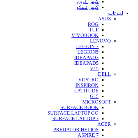
کیس گرین
کیس تسکو
لپ تاپ
ASUS
ROG
TUF
VIVOBOOK
LENOVO
LEGION 7
LEGION5
IDEAPAD3
IDEAPAD5
V15
DELL
VOSTRO
INSPIRON
LATITUDE
G15
MICROSOFT
SURFACE BOOK
SURFACE LAPTOP GO
SURFACE LAPTOP 3
ACER
PREDATOR HELIOS
ASPIRE 7