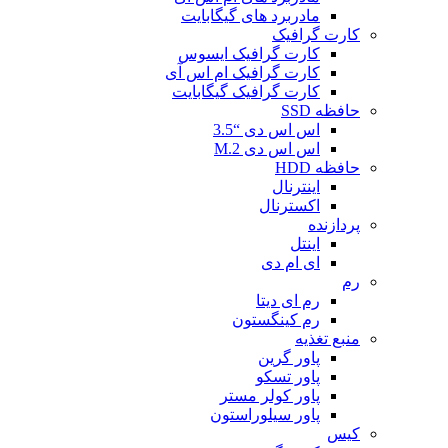
مادربرد های گیگابایت
کارت گرافیک
کارت گرافیک ایسوس
کارت گرافیک ام اس آی
کارت گرافیک گیگابایت
حافظه SSD
اس اس دی “3.5
اس اس دی M.2
حافظه HDD
اینترنال
اکسترنال
پردازنده
اینتل
ای ام دی
رم
رم ای دیتا
رم کینگستون
منبع تغذیه
پاور گرین
پاور تسکو
پاور کولر مستر
پاور سیلوراستون
کیس