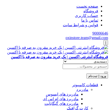
صفحه نخست
فروشگاه
حساب کاربری
تماس با ما
قوانین و شرایط سایت
90006646
oxinstore.team@gmail.com
|
فروشگاه اینترنتی اکسین | یک خرید مقرون به صرفه با اکسین
ورود | ثبت‌نام
قطعات کامپیوتر
مادربرد
مادربرد های ایسوس
مادربرد های ام اس آی
مادربرد های گیگابایت
کارت گرافیک