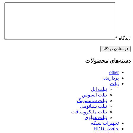
دیدگاه
*
دسته‌های محصولات
other
پردازنده
تبلت
تبلت اپل
تبلت ایسوس
تبلت سامسونگ
تبلت شیائومی
تبلت مایکروسافت
تبلت هواوی
تجهیزات شبکه
حافظه HDD