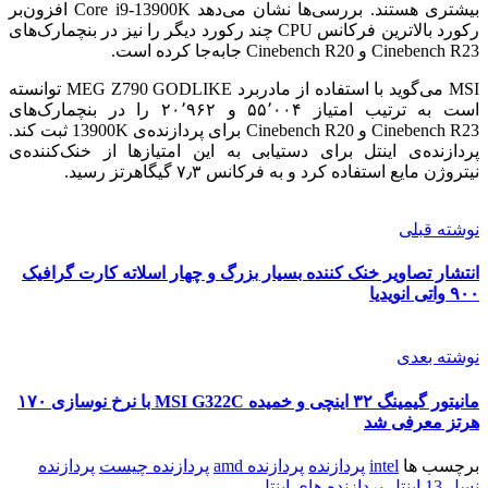
بیشتری هستند. بررسی‌ها نشان می‌دهد Core i9-13900K افزون‌بر
رکورد بالاترین فرکانس CPU چند رکورد دیگر را نیز در بنچمارک‌های
Cinebench R23 و Cinebench R20 جابه‌جا کرده است.
MSI می‌گوید با استفاده از مادربرد MEG Z790 GODLIKE توانسته
است به ترتیب امتیاز ۵۵٬۰۰۴ و ۲۰٬۹۶۲ را در بنچمارک‌های
Cinebench R23 و Cinebench R20 برای پردازنده‌ی 13900K ثبت کند.
پردازنده‌ی اینتل برای دستیابی به این امتیازها از خنک‌کننده‌ی
نیتروژن مایع استفاده کرد و به فرکانس ۷٫۳ گیگاهرتز رسید.
نوشته قبلی
انتشار تصاویر خنک کننده بسیار بزرگ و چهار اسلاته کارت گرافیک
۹۰۰ واتی انویدیا
نوشته بعدی
مانیتور گیمینگ ۳۲ اینچی و خمیده MSI G322C با نرخ نوسازی ۱۷۰
هرتز معرفی شد
برچسب ها
intel
پردازنده
پردازنده amd
پردازنده چیست
پردازنده
نسل 13 اینتل
پردازنده های اینتل