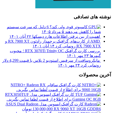
نوشته های تصادفی
کامپیوتر قوی ولی کند؟ 6 دلیل که سرعت سیستم
شما را کاهش می‌دهند
۵ مرداد ۱۴۰۵
اهمیت از بین نرفتن اطلاعات هارد دیسکها
۲۲ آبان ۱۴۰۱
AMD از کارت‌های گرافیک پرچمدار رادئون RX 7900 XT و
RX 7900 XTX رونمایی کرد
۱۴ آبان ۱۴۰۱
بررسی کارت گرافیک RTX 3070Ti Trinity OC ؛ محبوب
گیمرها
۲۳ مهر ۱۴۰۱
مایکروسافت از سرفیس استودیو 2 پلاس با قیمت 4,299 دلار
رونمایی کرد
۲۴ مهر ۱۴۰۱
آخرین محصولات
کارت گرافیک سافایر NITRO+ Radeon RX
9060 16GB
برای اطلاع از قیمت لطفا تماس بگیرید..
کارت گرافیک ایسوس مدل RTX3050TUF
Gaming OC 8GB
برای اطلاع از قیمت لطفا تماس بگیرید..
کارت گرافیک ایسوس مدل ASUS Dual Radeon
RX 9060 XT 16GB GDDR6
130,000,000
تومان