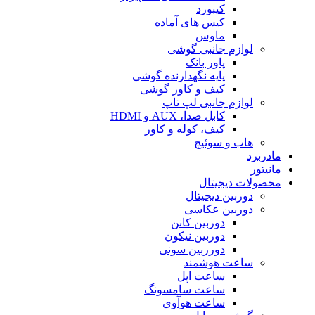
کیبورد
کیس های آماده
ماوس
لوازم جانبی گوشی
پاور بانک
پایه نگهدارنده گوشی
کیف و کاور گوشی
لوازم جانبی لپ تاپ
کابل صدا، AUX و HDMI
کیف، کوله و کاور
هاب و سوئیچ
مادربرد
مانیتور
محصولات دیجیتال
دوربین دیجیتال
دوربین عکاسی
دوربین کانن
دوربین نیکون
دورربین سونی
ساعت هوشمند
ساعت اپل
ساعت سامسونگ
ساعت هوآوی