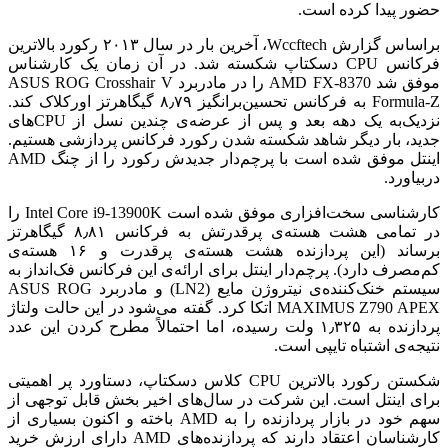
حضور پیدا کرده است.
براساس گزارش Wccftech، آخرین بار در سال ۲۰۱۳ رکورد بالاترین
فرکانس CPU دسکتاپ شکسته شد. در آن زمان یک کارشناس
موفق شد AMD FX-8370 را در مادربرد ASUS ROG Crosshair V
Formula-Z به فرکانس تحسین‌برانگیز ۸٫۷۹ گیگاهرتز اورکلاک کند.
نزدیک‌به یک دهه بعد و پس از عرضه‌ی چندین نسل از CPUهای
جدید، بار دیگر شاهد شکسته شدن رکورد فرکانس پردازشی هستیم.
اینتل موفق شده است با پرچم‌دار جدیدش رکورد را از چنگ AMD
دربیاورد.
کارشناسی سخت‌افزاری موفق شده است Intel Core i9-13900K را
در تمامی هشت هسته‌ی پرقدرتش به فرکانس ۸٫۸۱ گیگاهرتز
برساند (این پردازنده هشت هسته‌ی پرقدرت و ۱۶ هسته‌ی
کم‌مصرف دارد). پرچم‌دار اینتل برای ارائه‌ی این فرکانس فک‌انداز به
سیستم خنک‌کننده‌ی نیتروژن مایع (LN2) و مادربرد ASUS ROG
MAXIMUS Z790 APEX اتکا کرد. گفته می‌شود در این حالت ولتاژ
پردازنده به ۱٫۳۲۵ ولت رسیده، اما احتمالاً مطرح کردن این عدد
نتیجه‌ی اشتباه تایپی است.
شکستن رکورد بالاترین CPU کلاس دسکتاپ، دستاورد پر اهمیتی
برای اینتل است. این شرکت در سال‌های اخیر بخش قابل توجهی از
سهم خود در بازار پردازنده را به AMD باخته و اکنون بسیاری از
کارشناسان اعتقاد دارند که پردازنده‌های AMD دارای ارزش خرید