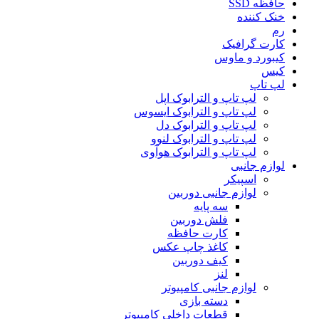
حافظه SSD
خنک کننده
رم
کارت گرافیک
کیبورد و ماوس
کیس
لپ تاپ
لپ تاپ و الترابوک اپل
لپ تاپ و الترابوک ایسوس
لپ تاپ و الترابوک دل
لپ تاپ و الترابوک لنوو
لپ تاپ و الترابوک هوآوی
لوازم جانبی
اسپیکر
لوازم جانبی دوربین
سه پایه
فلش دوربین
کارت حافظه
کاغذ چاپ عکس
کیف دوربین
لنز
لوازم جانبی کامپیوتر
دسته بازی
قطعات داخلی کامپیوتر