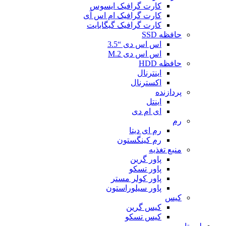
کارت گرافیک ایسوس
کارت گرافیک ام اس آی
کارت گرافیک گیگابایت
حافظه SSD
اس اس دی “3.5
اس اس دی M.2
حافظه HDD
اینترنال
اکسترنال
پردازنده
اینتل
ای ام دی
رم
رم ای دیتا
رم کینگستون
منبع تغذیه
پاور گرین
پاور تسکو
پاور کولر مستر
پاور سیلوراستون
کیس
کیس گرین
کیس تسکو