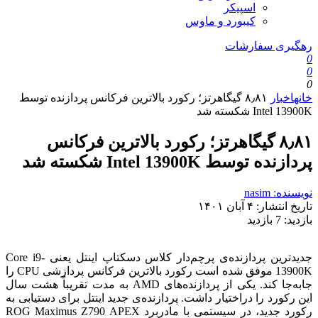
اسپیکر
کیبورد و ماوس
رهگیری سفارشات
0
0
0
خانه
اخبار
۸٫۸۱ گیگاهرتز؛ رکورد بالاترین فرکانس پردازنده توسط
Intel 13900K شکسته شد
۸٫۸۱ گیگاهرتز؛ رکورد بالاترین فرکانس
پردازنده توسط Intel 13900K شکسته شد
نویسنده: nasim
تاریخ انتشار:
۴ آبان ۱۴۰۱
بازدید:
7 بازدید
جدیدترین پردازنده‌ی پرچم‌دار کلاس دسکتاپ اینتل یعنی Core i9-
13900K موفق شده است رکورد بالاترین فرکانس پردازشی CPU را
جابه‌جا کند. یکی از پردازنده‌های AMD به مدت تقریباً هشت سال
این رکورد را دراختیار داشت. پردازنده‌ی جدید اینتل برای دستیابی به
رکورد جدید، در سیستمی با مادربرد ROG Maximus Z790 APEX