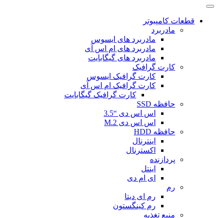
قطعات کامپیوتر
مادربرد
مادربرد های ایسوس
مادربرد های ام اس آی
مادربرد های گیگابایت
کارت گرافیک
کارت گرافیک ایسوس
کارت گرافیک ام اس آی
کارت گرافیک گیگابایت
حافظه SSD
اس اس دی “3.5
اس اس دی M.2
حافظه HDD
اینترنال
اکسترنال
پردازنده
اینتل
ای ام دی
رم
رم ای دیتا
رم کینگستون
منبع تغذیه