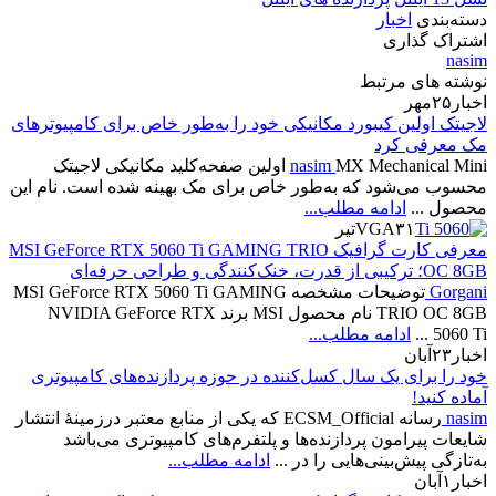
دسته‌بندی
اخبار
اشتراک گذاری
nasim
نوشته های مرتبط
اخبار
۲۵
مهر
لاجیتک اولین کیبورد مکانیکی خود را به‌طور خاص برای کامپیوترهای
مک معرفی کرد
nasim
MX Mechanical Mini اولین صفحه‌کلید مکانیکی لاجیتک
محسوب می‌شود که به‌طور خاص برای مک بهینه شده است. نام این
محصول ...
ادامه مطلب...
۳۱
VGA
تیر
معرفی کارت گرافیک MSI GeForce RTX 5060 Ti GAMING TRIO
OC 8GB؛ ترکیبی از قدرت، خنک‌کنندگی و طراحی حرفه‌ای
Gorgani
توضیحات مشخصه MSI GeForce RTX 5060 Ti GAMING
TRIO OC 8GB نام محصول MSI برند NVIDIA GeForce RTX
5060 Ti ...
ادامه مطلب...
اخبار
۲۳
آبان
خود را برای یک سال کسل‌کننده در حوزه پردازنده‌های کامپیوتری
آماده کنید!
nasim
رسانه ECSM_Official که یکی از منابع معتبر درزمینهٔ انتشار
شایعات پیرامون پردازنده‌ها و پلتفرم‌های کامپیوتری می‌باشد
به‌تازگی پیش‌بینی‌هایی را در ...
ادامه مطلب...
اخبار
۱
آبان