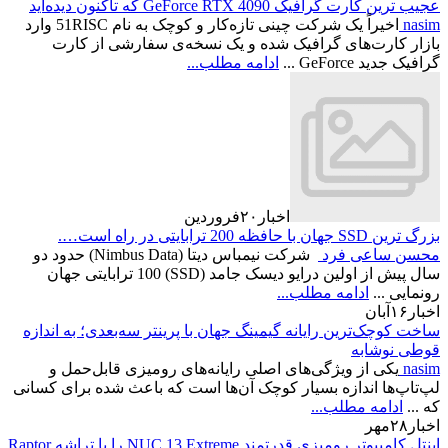
عجیب ترین کارت گرافیک GeForce RTX 4090 که تاکنون دیده‌اید
nasim
اخیراً یک شرکت چینی تازه‌کار و کوچک به نام 51RISC وارد
بازار کارت‌های گرافیک شده و یک نسخه‌ی سفارشی از کارت
گرافیک جدید GeForce ...
ادامه مطلب...
اخبار
۲۰
فروردین
بزرگ ترین SSD جهان با حافظه 200 ترابایتی در راه است….
محسن ساعی فرد
شرکت نیمباس دیتا (Nimbus Data) حدود دو
سال پیش از اولین درایو دیسک جامد (SSD) 100 ترابایتی جهان
رونمایی ...
ادامه مطلب...
اخبار
۱۶
آبان
ساخت کوچک‌ترین رایانه گیمینگ جهان با پرینتر سه‌بعدی؛ به اندازه
قوطی نوشابه
nasim
یکی از ویژگی‌های اصلی رایانه‌های رومیزی قابل‌حمل و
لپ‌تاپ‌ها اندازه بسیار کوچک آن‌ها است که باعث شده برای کسانی
که ...
ادامه مطلب...
اخبار
۲۸
مهر
اینتل کامیپوتر رومیزی قدرتمند NUC 13 Extreme را با تراشه‌ Raptor