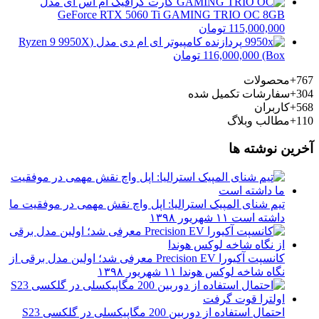
کارت گرافیک ام اس آی مدل
GeForce RTX 5060 Ti GAMING TRIO OC 8GB
115,000,000
تومان
پردازنده کامپیوتر ای ام دی مدل (Ryzen 9 9950X
(Box
116,000,000
تومان
767+
محصولات
304+
سفارشات تکمیل شده
568+
کاربران
110+
مطالب وبلاگ
آخرین نوشته ها
تیم شنای المپیک استرالیا: اپل واچ نقش مهمی در موفقیت ما
داشته است
۱۱ شهریور ۱۳۹۸
کانسپت آکیورا Precision EV معرفی شد؛ اولین مدل برقی از
نگاه شاخه لوکس هوندا
۱۱ شهریور ۱۳۹۸
احتمال استفاده از دوربین 200 مگاپیکسلی در گلکسی S23