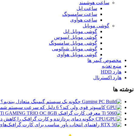
ساعت هوشمند
ساعت اپل
ساعت سامسونگ
ساعت هوآوی
گوشی موبایل
گوشی موبایل اپل
گوشی موبایل ایسوس
گوشی موبایل سامسونگ
گوشی موبایل شیائومی
گوشی موبایل هوآوی
مخصوص گیمر ها
منبع تغذیه
هارد HDD
هارد اکسترنال
نوشته ها
چگونه یک سیستم گیمینگ متعادل ببندیم؟
کامپیوتر قوی ولی کند؟ 6 دلیل که سرعت سیستم شما را کاهش می‌دهند
معرفی کارت گرافیک MSI GeForce RTX 5060 Ti GAMING TRIO OC 8GB؛ ترکیبی از قدرت، خنک‌کنندگی و طراحی حرفه‌ای
چگونه دمای پردازنده و کارت گرافیک را کاهش دهیم؟ ۱۰ روش کاربردی برای خنک نگه دا
راهنمای انتخاب پاور مناسب برای کارت گرافیک‌های RTX 50؛ هر مدل به چند وات پاور نیاز دار