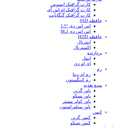
کارت گرافیک ایسوس
کارت گرافیک ام اس آی
کارت گرافیک گیگابایت
حافظه SSD
اس اس دی “3.5
اس اس دی M.2
حافظه HDD
اینترنال
اکسترنال
پردازنده
اینتل
ای ام دی
رم
رم ای دیتا
رم کینگستون
منبع تغذیه
پاور گرین
پاور تسکو
پاور کولر مستر
پاور سیلوراستون
کیس
کیس گرین
کیس تسکو