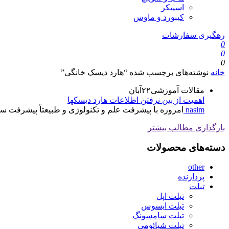
اسپیکر
کیبورد و ماوس
رهگیری سفارشات
0
0
0
خانه
نوشته‌های برچسب شده “هارد دیسک خانگی”
مقالات آموزشی
۲۲
آبان
اهمیت از بین نرفتن اطلاعات هارد دیسکها
nasim
امروزه با پیشرفت علم و تکنولوژی و طبیعتاً پیشرفت سری
بارگذاری مطالب بیشتر
دسته‌های محصولات
other
پردازنده
تبلت
تبلت اپل
تبلت ایسوس
تبلت سامسونگ
تبلت شیائومی