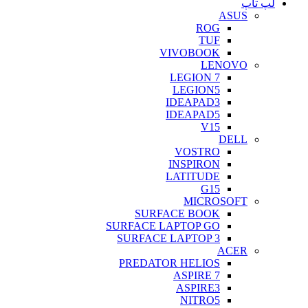
لپ تاپ
ASUS
ROG
TUF
VIVOBOOK
LENOVO
LEGION 7
LEGION5
IDEAPAD3
IDEAPAD5
V15
DELL
VOSTRO
INSPIRON
LATITUDE
G15
MICROSOFT
SURFACE BOOK
SURFACE LAPTOP GO
SURFACE LAPTOP 3
ACER
PREDATOR HELIOS
ASPIRE 7
ASPIRE3
NITRO5