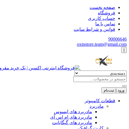
صفحه نخست
فروشگاه
حساب کاربری
تماس با ما
قوانین و شرایط سایت
90006646
oxinstore.team@gmail.com
|
ورود | ثبت‌نام
قطعات کامپیوتر
مادربرد
مادربرد های ایسوس
مادربرد های ام اس آی
مادربرد های گیگابایت
کارت گرافیک