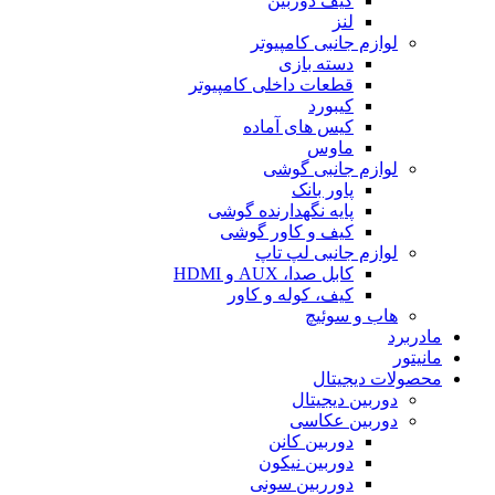
کیف دوربین
لنز
لوازم جانبی کامپیوتر
دسته بازی
قطعات داخلی کامپیوتر
کیبورد
کیس های آماده
ماوس
لوازم جانبی گوشی
پاور بانک
پایه نگهدارنده گوشی
کیف و کاور گوشی
لوازم جانبی لپ تاپ
کابل صدا، AUX و HDMI
کیف، کوله و کاور
هاب و سوئیچ
مادربرد
مانیتور
محصولات دیجیتال
دوربین دیجیتال
دوربین عکاسی
دوربین کانن
دوربین نیکون
دورربین سونی