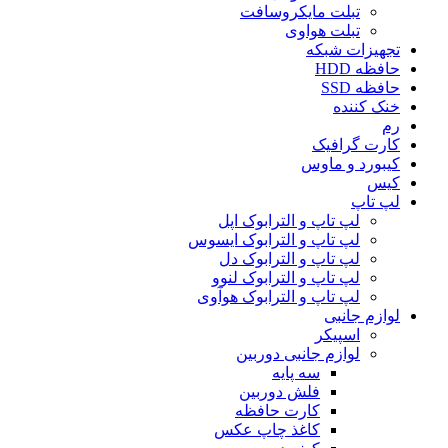
تبلت مایکروسافت
تبلت هواوی
تجهیزات شبکه
حافظه HDD
حافظه SSD
خنک کننده
رم
کارت گرافیک
کیبورد و ماوس
کیس
لپ تاپ
لپ تاپ و الترابوک اپل
لپ تاپ و الترابوک ایسوس
لپ تاپ و الترابوک دل
لپ تاپ و الترابوک لنوو
لپ تاپ و الترابوک هوآوی
لوازم جانبی
اسپیکر
لوازم جانبی دوربین
سه پایه
فلش دوربین
کارت حافظه
کاغذ چاپ عکس