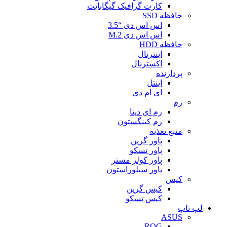
کارت گرافیک گیگابایت
حافظه SSD
اس اس دی “3.5
اس اس دی M.2
حافظه HDD
اینترنال
اکسترنال
پردازنده
اینتل
ای ام دی
رم
رم ای دیتا
رم کینگستون
منبع تغذیه
پاور گرین
پاور تسکو
پاور کولر مستر
پاور سیلوراستون
کیس
کیس گرین
کیس تسکو
لپ تاپ
ASUS
ROG