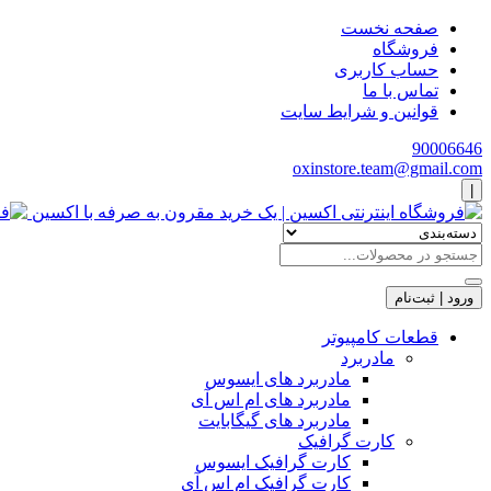
صفحه نخست
فروشگاه
حساب کاربری
تماس با ما
قوانین و شرایط سایت
90006646
oxinstore.team@gmail.com
|
ورود | ثبت‌نام
قطعات کامپیوتر
مادربرد
مادربرد های ایسوس
مادربرد های ام اس آی
مادربرد های گیگابایت
کارت گرافیک
کارت گرافیک ایسوس
کارت گرافیک ام اس آی