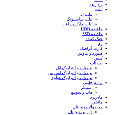
پردازنده
تبلت
تبلت اپل
تبلت سامسونگ
تبلت مایکروسافت
حافظه HDD
حافظه SSD
خنک کننده
رم
کارت گرافیک
کیبورد و ماوس
کیس
لپ تاپ
لپ تاپ و الترابوک اپل
لپ تاپ و الترابوک ایسوس
لپ تاپ و الترابوک هوآوی
لوازم جانبی
اسپیکر
هاب و سوئیچ
مادربرد
مانیتور
محصولات دیجیتال
دوربین دیجیتال