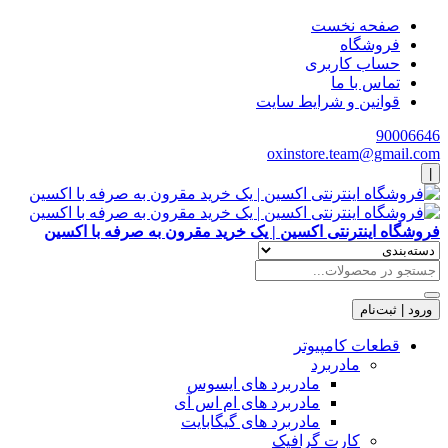
صفحه نخست
فروشگاه
حساب کاربری
تماس با ما
قوانین و شرایط سایت
90006646
oxinstore.team@gmail.com
|
فروشگاه اینترنتی اکسین | یک خرید مقرون به صرفه با اکسین
ورود | ثبت‌نام
قطعات کامپیوتر
مادربرد
مادربرد های ایسوس
مادربرد های ام اس آی
مادربرد های گیگابایت
کارت گرافیک