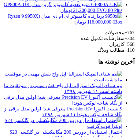
منبع تغذیه کامپیوتر گرین مدل GP800A-UK
EVO 80 Plus
21,200,000
تومان
پردازنده کامپیوتر ای ام دی مدل (Ryzen 9 9950X
(Box
116,000,000
تومان
767+
محصولات
304+
سفارشات تکمیل شده
568+
کاربران
110+
مطالب وبلاگ
آخرین نوشته ها
تیم شنای المپیک استرالیا: اپل واچ نقش مهمی در موفقیت ما
داشته است
۱۱ شهریور ۱۳۹۸
کانسپت آکیورا Precision EV معرفی شد؛ اولین مدل برقی از
نگاه شاخه لوکس هوندا
۱۱ شهریور ۱۳۹۸
احتمال استفاده از دوربین 200 مگاپیکسلی در گلکسی S23