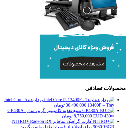
محصولات تصادفی
پردازنده Intel Core i5
13400F – Tray
30,400,000
تومان
منبع تغذیه کامپیوتر گرین مدل GP430A-
EUD 430w
8,750,000
تومان
کارت گرافیک سافایر NITRO+ Radeon RX
9060 16GB
برای اطلاع از قیمت لطفا تماس بگیرید..