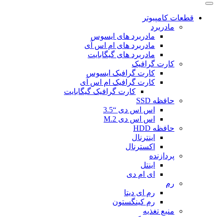
قطعات کامپیوتر
مادربرد
مادربرد های ایسوس
مادربرد های ام اس آی
مادربرد های گیگابایت
کارت گرافیک
کارت گرافیک ایسوس
کارت گرافیک ام اس آی
کارت گرافیک گیگابایت
حافظه SSD
اس اس دی “3.5
اس اس دی M.2
حافظه HDD
اینترنال
اکسترنال
پردازنده
اینتل
ای ام دی
رم
رم ای دیتا
رم کینگستون
منبع تغذیه