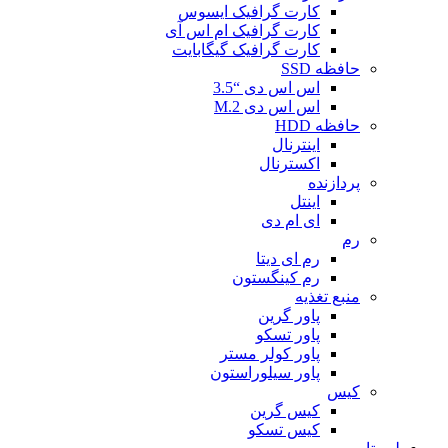
کارت گرافیک ایسوس
کارت گرافیک ام اس آی
کارت گرافیک گیگابایت
حافظه SSD
اس اس دی “3.5
اس اس دی M.2
حافظه HDD
اینترنال
اکسترنال
پردازنده
اینتل
ای ام دی
رم
رم ای دیتا
رم کینگستون
منبع تغذیه
پاور گرین
پاور تسکو
پاور کولر مستر
پاور سیلوراستون
کیس
کیس گرین
کیس تسکو