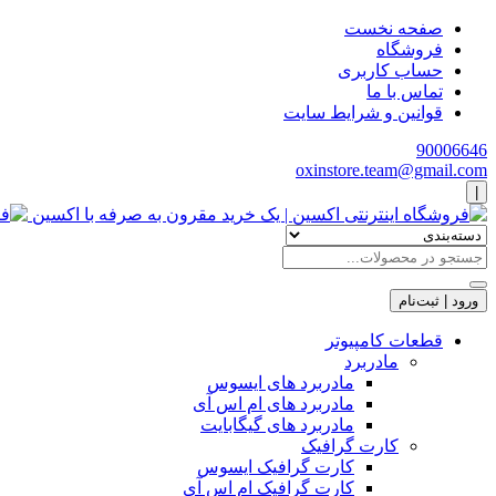
صفحه نخست
فروشگاه
حساب کاربری
تماس با ما
قوانین و شرایط سایت
90006646
oxinstore.team@gmail.com
|
ورود | ثبت‌نام
قطعات کامپیوتر
مادربرد
مادربرد های ایسوس
مادربرد های ام اس آی
مادربرد های گیگابایت
کارت گرافیک
کارت گرافیک ایسوس
کارت گرافیک ام اس آی