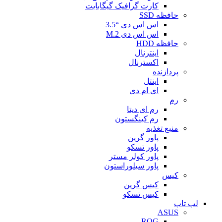
کارت گرافیک گیگابایت
حافظه SSD
اس اس دی “3.5
اس اس دی M.2
حافظه HDD
اینترنال
اکسترنال
پردازنده
اینتل
ای ام دی
رم
رم ای دیتا
رم کینگستون
منبع تغذیه
پاور گرین
پاور تسکو
پاور کولر مستر
پاور سیلوراستون
کیس
کیس گرین
کیس تسکو
لپ تاپ
ASUS
ROG