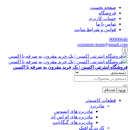
صفحه نخست
فروشگاه
حساب کاربری
تماس با ما
قوانین و شرایط سایت
90006646
oxinstore.team@gmail.com
|
فروشگاه اینترنتی اکسین | یک خرید مقرون به صرفه با اکسین
ورود | ثبت‌نام
قطعات کامپیوتر
مادربرد
مادربرد های ایسوس
مادربرد های ام اس آی
مادربرد های گیگابایت
کارت گرافیک