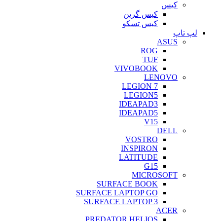
کیس
کیس گرین
کیس تسکو
لپ تاپ
ASUS
ROG
TUF
VIVOBOOK
LENOVO
LEGION 7
LEGION5
IDEAPAD3
IDEAPAD5
V15
DELL
VOSTRO
INSPIRON
LATITUDE
G15
MICROSOFT
SURFACE BOOK
SURFACE LAPTOP GO
SURFACE LAPTOP 3
ACER
PREDATOR HELIOS