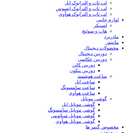
لپ تاپ و الترابوک اپل
لپ تاپ و الترابوک ایسوس
لپ تاپ و الترابوک هوآوی
لوازم جانبی
اسپیکر
هاب و سوئیچ
مادربرد
مانیتور
محصولات دیجیتال
دوربین دیجیتال
دوربین عکاسی
دوربین کانن
دوربین نیکون
ساعت هوشمند
ساعت اپل
ساعت سامسونگ
ساعت هوآوی
گوشی موبایل
گوشی موبایل اپل
گوشی موبایل سامسونگ
گوشی موبایل شیائومی
گوشی موبایل هوآوی
مخصوص گیمر ها
منبع تغذیه