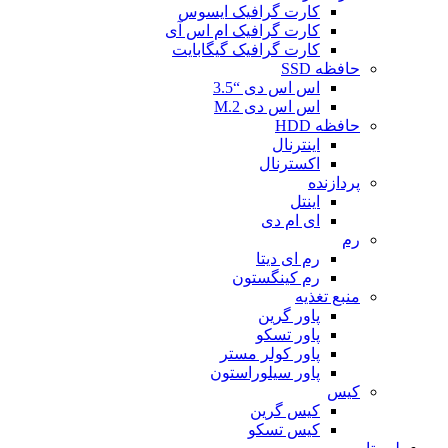
کارت گرافیک ایسوس
کارت گرافیک ام اس آی
کارت گرافیک گیگابایت
حافظه SSD
اس اس دی “3.5
اس اس دی M.2
حافظه HDD
اینترنال
اکسترنال
پردازنده
اینتل
ای ام دی
رم
رم ای دیتا
رم کینگستون
منبع تغذیه
پاور گرین
پاور تسکو
پاور کولر مستر
پاور سیلوراستون
کیس
کیس گرین
کیس تسکو