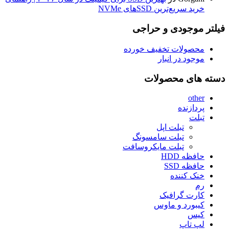
خرید سریع‌ترین SSDهای NVMe
فیلتر موجودی و حراجی
محصولات تخفیف خورده
موجود در انبار
دسته های محصولات
other
پردازنده
تبلت
تبلت اپل
تبلت سامسونگ
تبلت مایکروسافت
حافظه HDD
حافظه SSD
خنک کننده
رم
کارت گرافیک
کیبورد و ماوس
کیس
لپ تاپ