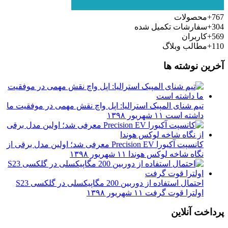
767+
محصولات
304+
سفارشات تکمیل شده
569+
کاربران
110+
مطالب وبلاگ
آخرین نوشته ها
تیم شنای المپیک استرالیا: اپل واچ نقش مهمی در موفقیت ما
داشته است
۱۱ شهریور ۱۳۹۸
کانسپت آکیورا Precision EV معرفی شد؛ اولین مدل برقی از
نگاه شاخه لوکس هوندا
۱۱ شهریور ۱۳۹۸
احتمال استفاده از دوربین 200 مگاپیکسلی در گلکسی S23
اولترا قوت گرفت
۱۱ شهریور ۱۳۹۸
پرداخت آنلاین