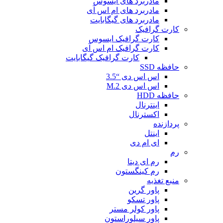
مادربرد های ایسوس
مادربرد های ام اس آی
مادربرد های گیگابایت
کارت گرافیک
کارت گرافیک ایسوس
کارت گرافیک ام اس آی
کارت گرافیک گیگابایت
حافظه SSD
اس اس دی “3.5
اس اس دی M.2
حافظه HDD
اینترنال
اکسترنال
پردازنده
اینتل
ای ام دی
رم
رم ای دیتا
رم کینگستون
منبع تغذیه
پاور گرین
پاور تسکو
پاور کولر مستر
پاور سیلوراستون