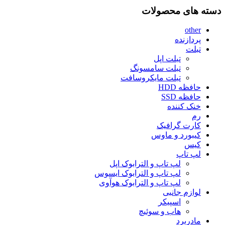
دسته های محصولات
other
پردازنده
تبلت
تبلت اپل
تبلت سامسونگ
تبلت مایکروسافت
حافظه HDD
حافظه SSD
خنک کننده
رم
کارت گرافیک
کیبورد و ماوس
کیس
لپ تاپ
لپ تاپ و الترابوک اپل
لپ تاپ و الترابوک ایسوس
لپ تاپ و الترابوک هوآوی
لوازم جانبی
اسپیکر
هاب و سوئیچ
مادربرد