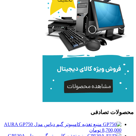
محصولات تصادفی
منبع تغذیه کامپیوتر گیم دیاس مدل AURA GP750
8,700,000
تومان
منبع تغذیه کامپیوتر گرین مدل GP530A-