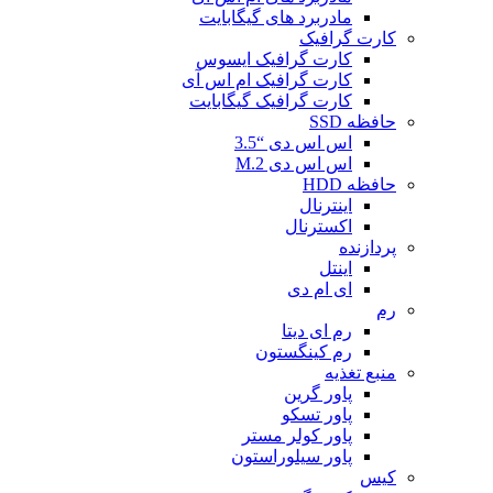
مادربرد های گیگابایت
کارت گرافیک
کارت گرافیک ایسوس
کارت گرافیک ام اس آی
کارت گرافیک گیگابایت
حافظه SSD
اس اس دی “3.5
اس اس دی M.2
حافظه HDD
اینترنال
اکسترنال
پردازنده
اینتل
ای ام دی
رم
رم ای دیتا
رم کینگستون
منبع تغذیه
پاور گرین
پاور تسکو
پاور کولر مستر
پاور سیلوراستون
کیس