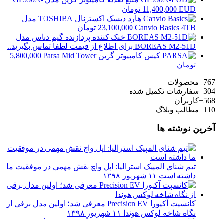
EUD
11,400,000
تومان
هارد دیسک اکسترنال TOSHIBA مدل
Canvio Basics 4TB
23,100,000
تومان
خنک کننده پردازنده گیم دیاس مدل
BOREAS M2-51D
برای اطلاع از قیمت لطفا تماس بگیرید..
کیس کامپیوتر گرین Parsa Mid Tower
5,800,000
تومان
767+
محصولات
304+
سفارشات تکمیل شده
568+
کاربران
110+
مطالب وبلاگ
آخرین نوشته ها
تیم شنای المپیک استرالیا: اپل واچ نقش مهمی در موفقیت ما
داشته است
۱۱ شهریور ۱۳۹۸
کانسپت آکیورا Precision EV معرفی شد؛ اولین مدل برقی از
نگاه شاخه لوکس هوندا
۱۱ شهریور ۱۳۹۸