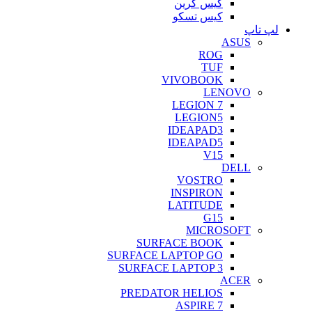
کیس گرین
کیس تسکو
لپ تاپ
ASUS
ROG
TUF
VIVOBOOK
LENOVO
LEGION 7
LEGION5
IDEAPAD3
IDEAPAD5
V15
DELL
VOSTRO
INSPIRON
LATITUDE
G15
MICROSOFT
SURFACE BOOK
SURFACE LAPTOP GO
SURFACE LAPTOP 3
ACER
PREDATOR HELIOS
ASPIRE 7