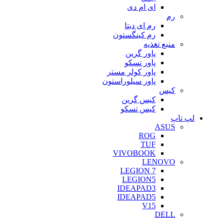
ای ام دی
رم
رم ای دیتا
رم کینگستون
منبع تغذیه
پاور گرین
پاور تسکو
پاور کولر مستر
پاور سیلوراستون
کیس
کیس گرین
کیس تسکو
لپ تاپ
ASUS
ROG
TUF
VIVOBOOK
LENOVO
LEGION 7
LEGION5
IDEAPAD3
IDEAPAD5
V15
DELL