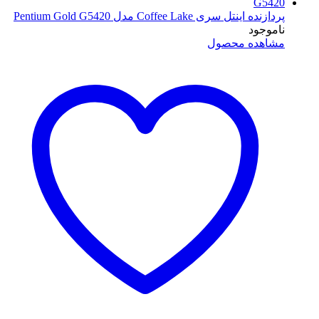
پردازنده اینتل سری Coffee Lake مدل Pentium Gold G5420
ناموجود
مشاهده محصول