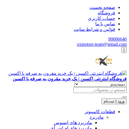
صفحه نخست
فروشگاه
حساب کاربری
تماس با ما
قوانین و شرایط سایت
90006646
oxinstore.team@gmail.com
|
فروشگاه اینترنتی اکسین | یک خرید مقرون به صرفه با اکسین
ورود | ثبت‌نام
قطعات کامپیوتر
مادربرد
مادربرد های ایسوس
مادربرد های ام اس آی