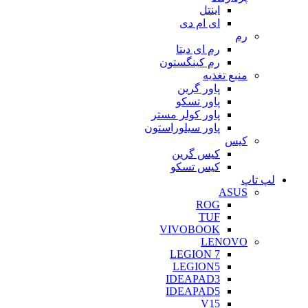
اینتل
ای ام دی
رم
رم ای دیتا
رم کینگستون
منبع تغذیه
پاور گرین
پاور تسکو
پاور کولر مستر
پاور سیلوراستون
کیس
کیس گرین
کیس تسکو
لپ تاپ
ASUS
ROG
TUF
VIVOBOOK
LENOVO
LEGION 7
LEGION5
IDEAPAD3
IDEAPAD5
V15