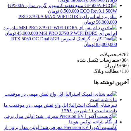
منبع تغذیه کامپیوتر گرین مدل GP500A-
ECO Rev3.1 500W
8,500,000
تومان
مادربرد ام اس آی PRO Z790-A MAX WIFI DDR5
56,000,000
تومان
مادربرد
ام اس آی MSI PRO Z790 P WIFI DDR5
45,000,000
تومان
کارت گرافیک ایسوس RTX 5060 OC Dual 8GB
83,000,000
تومان
767+
محصولات
304+
سفارشات تکمیل شده
569+
کاربران
110+
مطالب وبلاگ
آخرین نوشته ها
تیم شنای المپیک استرالیا: اپل واچ نقش مهمی در موفقیت ما
داشته است
۱۱ شهریور ۱۳۹۸
کانسپت آکیورا Precision EV معرفی شد؛ اولین مدل برقی از