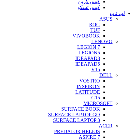
کیس گرین
کیس تسکو
لپ تاپ
ASUS
ROG
TUF
VIVOBOOK
LENOVO
LEGION 7
LEGION5
IDEAPAD3
IDEAPAD5
V15
DELL
VOSTRO
INSPIRON
LATITUDE
G15
MICROSOFT
SURFACE BOOK
SURFACE LAPTOP GO
SURFACE LAPTOP 3
ACER
PREDATOR HELIOS
ASPIRE 7