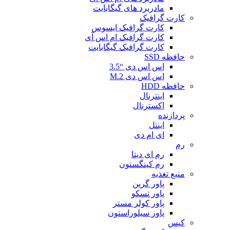
مادربرد های گیگابایت
کارت گرافیک
کارت گرافیک ایسوس
کارت گرافیک ام اس آی
کارت گرافیک گیگابایت
حافظه SSD
اس اس دی “3.5
اس اس دی M.2
حافظه HDD
اینترنال
اکسترنال
پردازنده
اینتل
ای ام دی
رم
رم ای دیتا
رم کینگستون
منبع تغذیه
پاور گرین
پاور تسکو
پاور کولر مستر
پاور سیلوراستون
کیس