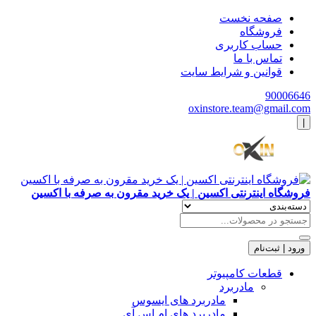
صفحه نخست
فروشگاه
حساب کاربری
تماس با ما
قوانین و شرایط سایت
90006646
oxinstore.team@gmail.com
|
فروشگاه اینترنتی اکسین | یک خرید مقرون به صرفه با اکسین
ورود | ثبت‌نام
قطعات کامپیوتر
مادربرد
مادربرد های ایسوس
مادربرد های ام اس آی