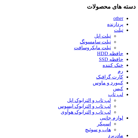
دسته های محصولات
other
پردازنده
تبلت
تبلت اپل
تبلت سامسونگ
تبلت مایکروسافت
حافظه HDD
حافظه SSD
خنک کننده
رم
کارت گرافیک
کیبورد و ماوس
کیس
لپ تاپ
لپ تاپ و الترابوک اپل
لپ تاپ و الترابوک ایسوس
لپ تاپ و الترابوک هوآوی
لوازم جانبی
اسپیکر
هاب و سوئیچ
مادربرد