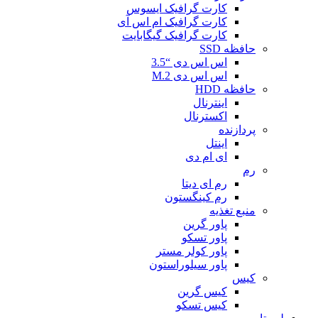
کارت گرافیک ایسوس
کارت گرافیک ام اس آی
کارت گرافیک گیگابایت
حافظه SSD
اس اس دی “3.5
اس اس دی M.2
حافظه HDD
اینترنال
اکسترنال
پردازنده
اینتل
ای ام دی
رم
رم ای دیتا
رم کینگستون
منبع تغذیه
پاور گرین
پاور تسکو
پاور کولر مستر
پاور سیلوراستون
کیس
کیس گرین
کیس تسکو