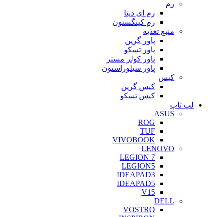
رم
رم ای دیتا
رم کینگستون
منبع تغذیه
پاور گرین
پاور تسکو
پاور کولر مستر
پاور سیلوراستون
کیس
کیس گرین
کیس تسکو
لپ تاپ
ASUS
ROG
TUF
VIVOBOOK
LENOVO
LEGION 7
LEGION5
IDEAPAD3
IDEAPAD5
V15
DELL
VOSTRO