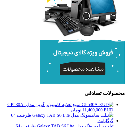
محصولات تصادفی
منبع تغذیه کامپیوتر گرین مدل GP530A-
EUD
11,400,000
تومان
تبلت سامسونگ مدل Galaxy TAB S6 Lite ظرفیت 64