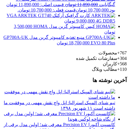
گیگابایت
11,890,000
تومان
قیمت اصلی: 11,890,000 تومان
بود.
10,700,000
تومان
قیمت فعلی: 10,700,000 تومان.
کارت گرافیک آرکتک VGA ARKTEK GT740
4G DDR5
9,000,000
تومان
کیس کامپیوتر گرین مدل HOMA
3,500,000
تومان
منبع تغذیه کامپیوتر گرین مدل GP700A-UK
EVO 80 Plus
18,700,000
تومان
767+
محصولات
304+
سفارشات تکمیل شده
568+
کاربران
110+
مطالب وبلاگ
آخرین نوشته ها
تیم شنای المپیک استرالیا: اپل واچ نقش مهمی در موفقیت ما
داشته است
۱۱ شهریور ۱۳۹۸
کانسپت آکیورا Precision EV معرفی شد؛ اولین مدل برقی از