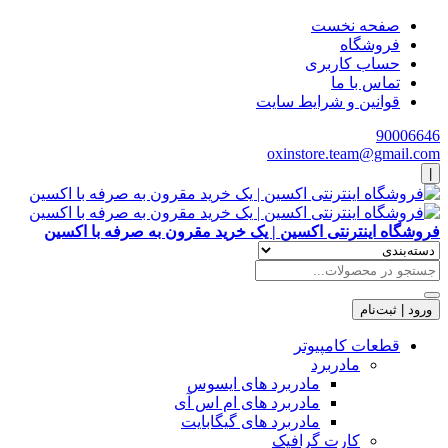
صفحه نخست
فروشگاه
حساب کاربری
تماس با ما
قوانین و شرایط سایت
90006646
oxinstore.team@gmail.com
|
فروشگاه اینترنتی اکسین | یک خرید مقرون به صرفه با اکسین
ورود | ثبت‌نام
قطعات کامپیوتر
مادربرد
مادربرد های ایسوس
مادربرد های ام اس آی
مادربرد های گیگابایت
کارت گرافیک