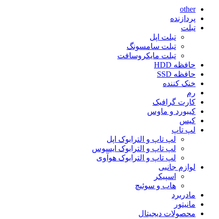
other
پردازنده
تبلت
تبلت اپل
تبلت سامسونگ
تبلت مایکروسافت
حافظه HDD
حافظه SSD
خنک کننده
رم
کارت گرافیک
کیبورد و ماوس
کیس
لپ تاپ
لپ تاپ و الترابوک اپل
لپ تاپ و الترابوک ایسوس
لپ تاپ و الترابوک هوآوی
لوازم جانبی
اسپیکر
هاب و سوئیچ
مادربرد
مانیتور
محصولات دیجیتال