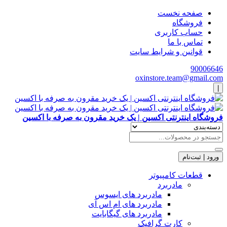
صفحه نخست
فروشگاه
حساب کاربری
تماس با ما
قوانین و شرایط سایت
90006646
oxinstore.team@gmail.com
|
فروشگاه اینترنتی اکسین | یک خرید مقرون به صرفه با اکسین
ورود | ثبت‌نام
قطعات کامپیوتر
مادربرد
مادربرد های ایسوس
مادربرد های ام اس آی
مادربرد های گیگابایت
کارت گرافیک