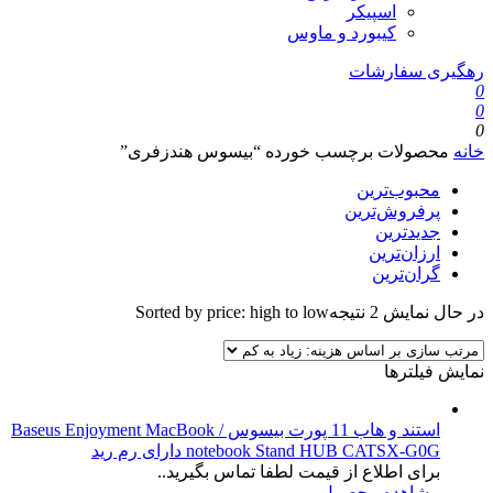
اسپیکر
کیبورد و ماوس
رهگیری سفارشات
0
0
0
خانه
محصولات برچسب خورده “بیسوس هندزفری”
محبوب‌ترین
پرفروش‌ترین
جدیدترین
ارزان‌ترین
گران‌ترین
در حال نمایش 2 نتیجه
Sorted by price: high to low
نمایش فیلترها
استند و هاب 11 پورت بیسوس Baseus Enjoyment MacBook /
notebook Stand HUB CATSX-G0G دارای رم رید
برای اطلاع از قیمت لطفا تماس بگیرید..
مشاهده محصول