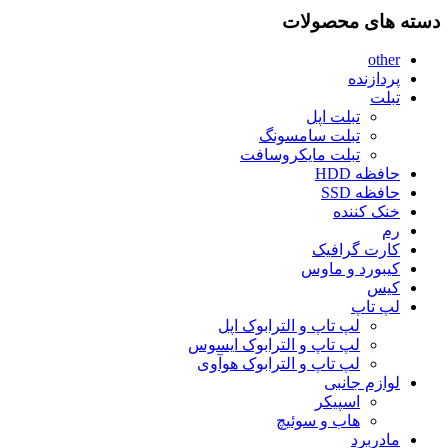
دسته های محصولات
other
پردازنده
تبلت
تبلت اپل
تبلت سامسونگ
تبلت مایکروسافت
حافظه HDD
حافظه SSD
خنک کننده
رم
کارت گرافیک
کیبورد و ماوس
کیس
لپ تاپ
لپ تاپ و الترابوک اپل
لپ تاپ و الترابوک ایسوس
لپ تاپ و الترابوک هوآوی
لوازم جانبی
اسپیکر
هاب و سوئیچ
مادربرد