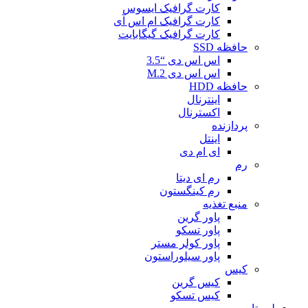
کارت گرافیک ایسوس
کارت گرافیک ام اس آی
کارت گرافیک گیگابایت
حافظه SSD
اس اس دی “3.5
اس اس دی M.2
حافظه HDD
اینترنال
اکسترنال
پردازنده
اینتل
ای ام دی
رم
رم ای دیتا
رم کینگستون
منبع تغذیه
پاور گرین
پاور تسکو
پاور کولر مستر
پاور سیلوراستون
کیس
کیس گرین
کیس تسکو