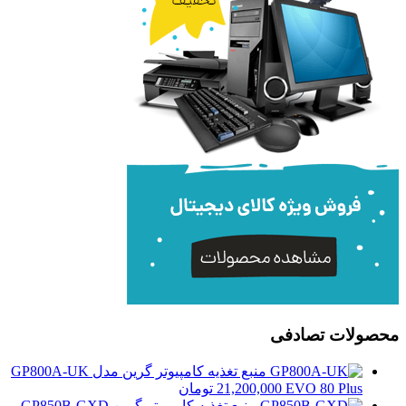
محصولات تصادفی
منبع تغذیه کامپیوتر گرین مدل GP800A-UK
EVO 80 Plus
21,200,000
تومان
منبع تغذیه کامپیوتر گرین GP850B-GXD