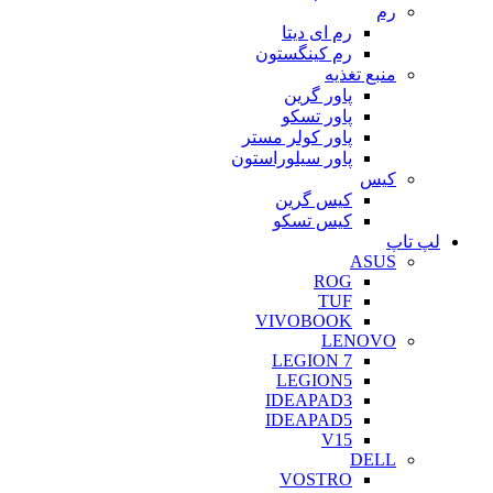
رم
رم ای دیتا
رم کینگستون
منبع تغذیه
پاور گرین
پاور تسکو
پاور کولر مستر
پاور سیلوراستون
کیس
کیس گرین
کیس تسکو
لپ تاپ
ASUS
ROG
TUF
VIVOBOOK
LENOVO
LEGION 7
LEGION5
IDEAPAD3
IDEAPAD5
V15
DELL
VOSTRO